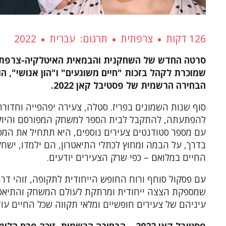
126 דקות
צרפתית
תרגום
עברית
2022
סרטה החדש של השחקנית והבמאית האיטלקיה-צרפתיה 
שמוכרת לקהל בזכות "חיים משוגעים" ו"הון אנושי", 
הבחירה הרשמית של פסטיבל קאן 2022.
סוף שנות השמונים בפריז. סטלה, צעירה יפהפייה וחדורת
להפתעתה, להתקבל לבית הספר למשחק המפורסם והיוקר
עם מספר סטודנטים צעירים נוספים, היא תתחיל את המ
בדרך, על הבמה ומחוץ לכתלי התיאטרון, הם ילמדו, ישחקו
החיים במלואם – כפי שרק הצעירים יודעים.
עם פסקול סוחף ורוח החופש הייחודית לתקופה, זוהי ד
שמספקת הצצה ייחודית ומרתקת לעולם המשחק והתיאטרו
עיניהם של צעירים חופשיים ומלאי תקווה שכל החיים עוד