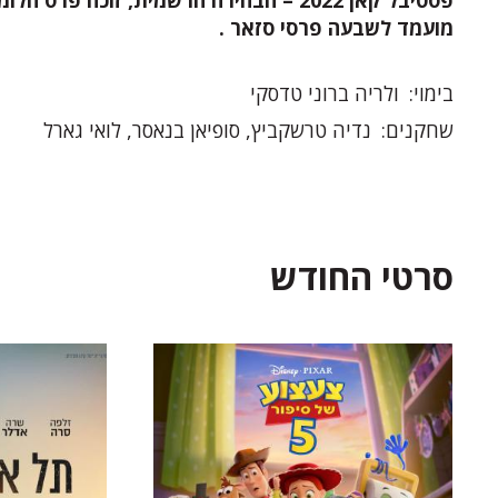
פסטיבל קאן 2022 – הבחירה הרשמית, זוכה פר
מועמד לשבעה פרסי סזאר .
בימוי
ולריה ברוני טדסקי
שחקנים
נדיה טרשקביץ, סופיאן בנאסר, לואי גארל
סרטי החודש