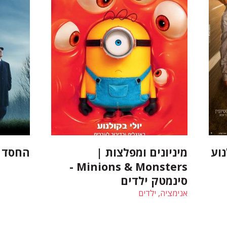
וע
מיניונים ומפלצות |
החסד | razia
Minions & Monsters -
סינמטק ילדים
אנימציה, ילדים