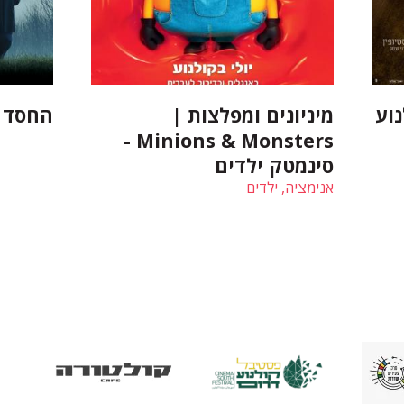
וע
מיניונים ומפלצות |
החסד | razia
Minions & Monsters -
סינמטק ילדים
אנימציה, ילדים