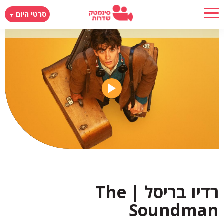
דילוג
סרטי היום
לתוכן
העיקרי
רדיו בריסל | The
Soundman