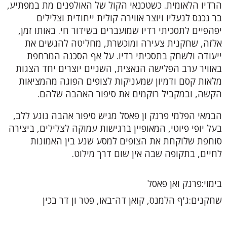
הרדיו הלאומית. כשטכנאי הקול של האולפנים מת במפתיע,
בר נכנס לנעליו ויוצר אווירה קולית ייחודית וצלילים
יפהפיים לתסכיתי רדיו שמועברים בשידור חי. באותו זמן,
אלזה, שחקנית צעירה ומוכשרת, מחליטה להגשים את
ייעודה ולשחק בתסכיתי רדיו. על אף הסכנה המרחפת
באוויר ערב הפלישה הנאצית, השניים יוצרים יחד הצגות
מלאות קסם ודמיון שמעניקות לצופים הפוגה מהמציאות
הקשה, ובמקביל רוקמים את סיפור האהבה שלהם.
הבמאי הפלמי פרנק ון פאסל מגיש סיפור אהבה נוגע ללב,
בעל יופי פיוטי, המאופיין ברגישות עמוקה לצלילים, ביצירה
סוחפת שלוקחת את הצופים למסע שנע בין האמונות
לחיים, בתקופה שבה אין שום דרך מילוט.
בימוי
פרנק ואן פאסל
שחקנים
ג'ף הלמנס, קואן דה־באו, פטר ון דר בכין