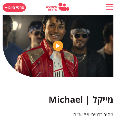
דילוג
סרטי היום
לתוכן
העיקרי
מייקל | Michael
מחיר כרטיס: 35 ש״ח