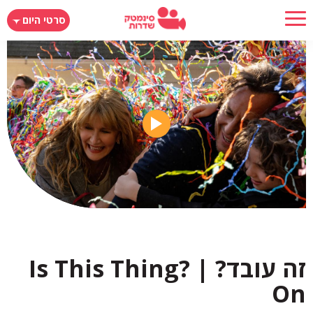
דילוג
סרטי היום
לתוכן
העיקרי
זה עובד? | ?Is This Thing
On