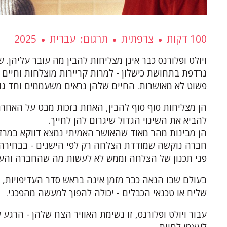
100 דקות
צרפתית
תרגום
עברית
2025
ויולט ופלורנס כבר אינן מצליחות להבין מה עובר עליהן.
נרדפת בתחושת כישלון - למרות קריירות מוצלחות וחיים
פשוט לא מאושרות. החיים שלהן נראים משעממים וחד גונ
הן מצליחות סוף סוף להבין, האחת בזכות מבט על האחרת
להביא את השינוי הגדול שיגרום להן לחייך.
הן מבינות מהר מאוד שהאושר האמיתי נמצא דווקא במרד 
חברה נוקשה שמודדת הצלחה רק לפי הישגים - בבחירה 
פני תכנון של הצלחה וממש לא לעשות מה שהחברה והעו
בעולם שבו הנאה כבר מזמן אינה בראש סדר העדיפויות,
שליח או טכנאי הכבלים - יכולה להפוך למעשה מהפכני.
עבור ויולט ופלורנס, זו נשימת האוויר הצח שלהן - הרגע 