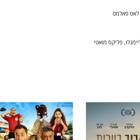
 לאס פאלמס
יימנלו, פליקס מואטי