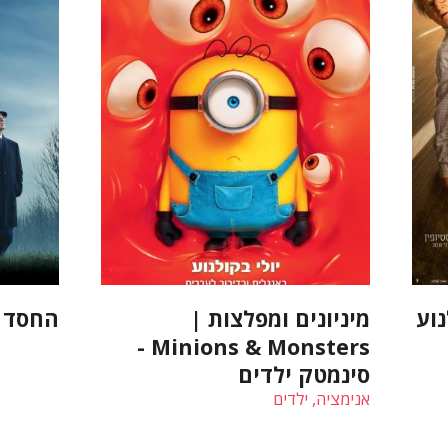
וע
מיניונים ומפלצות |
החסד | razia
Minions & Monsters -
סינמטק ילדים
אנימציה, ילדים