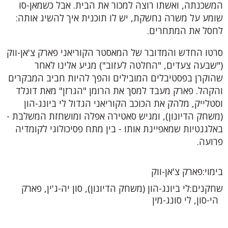
המשכנתה, ואשתו רוצה למכור את הבית. אבל כשמאן-סו
שומע על משרה נחשקת, יש לו תוכנית איך להשיג אותה:
לחסל את המתחרים.
סרטו החדש והמדובר של המאסטר הקוריאני פארק צ'אן-ווק
("שבעה צעדים, "החלטה לעזוב") מגיע אלינו לאחר
שהוקרן בפסטיבלים המובילים והפך להיות חביב המבקרים
והקהל. פארק מעבד למסך את הרומן "הגרזן" מאת דונלד
וסטלייק, מלהק את הכוכב הקוריאני הגדול לי ביונג-הון
(משחק הדיונון), ומגיש סאטירה אפלה ומושחזת המשלבת -
באלגנטיות שמאפיינת אותו - בין מתח פסיכולוגי לקומדיה
פרועה.
בימוי
פארק צ'אן-ווק
שחקנים
לי ביונג-הון (משחק הדיונון), סון יה-ג'ין, פארק
הי-סון, לי סונג-מין