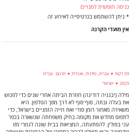
כניסה חופשית למנויים
ניתן להשתמש בכרטיסייה לאירוע זה
אין מועדי הקרנה
93 דקות
עברית, פולנית, אנגלית
תרגום
עברית
2025
ישראלי
מילה (יבגניה דודינה) חוזרת הביתה אחרי שנים כדי לפגוש
את בעלה ובתה, סוף־סוף לא דרך מסך הטלפון. היא
משאירה מאחור רומן סודי ואת חייה הזמניים בישראל, כדי
לתפוס מחדש את מקומה בחיק משפחתה שנשארה בכפר
עני בפולין. להפתעתה, המציאות בבית שונה לגמרי מזו
שדמיינה והיא תיאלץ להכיר במחירן של הבחירות שעשתה