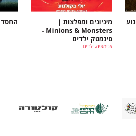
וע
מיניונים ומפלצות |
החסד | razia
Minions & Monsters -
סינמטק ילדים
אנימציה, ילדים