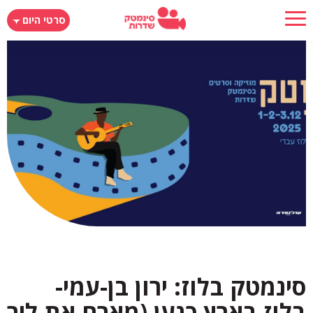
דילוג
סרטי היום
לתוכן
העיקרי
סינמטק בלוז: ירון בן-עמי-
בלוז בארץ כנען (מארח את ליר