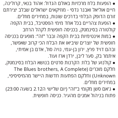
● הופעות בלוז מרכזיות באולם הגדול: אהוד בנאי, קרולינה,
חיים אוליאל ואבנר גדסי - מוזיקאים ישראלים שבלב יצירתם
זורם הדופק הבלוזי בדרכים שונות, במחירים מוזלים.
● הופעת צהריים בכל אחד מימי הפסטיבל, בבית הקפה
קולטורה בסינמטק, בכניסה חופשית לקהל הרחב
● במות אינטימיות בבית הקפה ובבר "זה": מופעים בכניסה
חופשית של יוצרים שיביאו את הבלוז הכי קרוב שאפשר,
ובהם דויד פרץ, ירון בן-עמי, נויה סול, אדם בן אמיתי,
איתמר בק, סער ליבן, ירדן ארז ועוד.
● קולנוע של בלוז: הקרנות סרטים בנושא הבלוז בסינמטק,
חלקם מוכרים (The Blues brothers, A Complete
Unknown) וחלקם הפתעות חדשות היישר מהמיסיסיפי,
במחירים מוזלים.
● ג'אם סשן מקומי ב"זה" (יום שלישי ה2.12 בשעה 23:00)
פתוח בניהול אמנים מהעיר. כניסה חופשית.