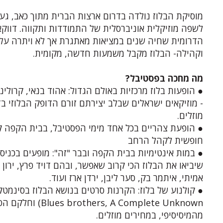
מוסיקת הבלוז נולדה בדרום ארצות הברית מתוך כאב, געג
לשפה מוזיקלית אוניברסלית של התמודדות ותקווה. דווקא
הדרומית שחיה שנים במציאות מאתגרת אך לא ויתרה על
וקהילה- הבלוז מקבל משמעות חדשה, מקומית.
מה מחכה בפסטיבל?
● הופעות בלוז מרכזיות באולם הגדול: אהוד בנאי, קרולינה
- מוזיקאים ישראלים שבלב יצירתם זורם הדופק הבלוזי ב
מוזלים.
● הופעת צהריים בכל אחד מימי הפסטיבל, בבית הקפה ק
חופשית לקהל הרחב
● במות אינטימיות בבית הקפה ובבר "זה": מופעים בכניס
שיביאו את הבלוז הכי קרוב שאפשר, ובהם דויד פרץ, ירון ב
אמיתי, איתמר בק, סער ליבן, ירדן ארז ועוד.
rs, A Complete Unknown
מהמיסיסיפי, במחירים מוזלים.