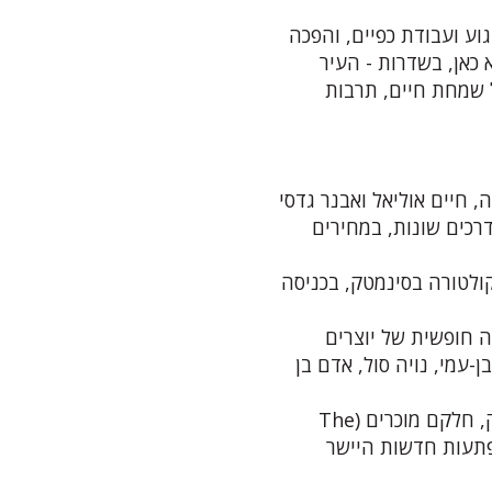
וע ועבודת כפיים, והפכה
 כאן, בשדרות - העיר
 שמחת חיים, תרבות
, חיים אוליאל ואבנר גדסי
דרכים שונות, במחירים
ולטורה בסינמטק, בכניסה
ה חופשית של יוצרים
ן-עמי, נויה סול, אדם בן
● קולנוע של בלוז: הקרנות סרטים בנושא הבלוז בסינמטק, חלקם מוכרים (The
Blues brothe) וחלקם הפתעות חדשות היישר