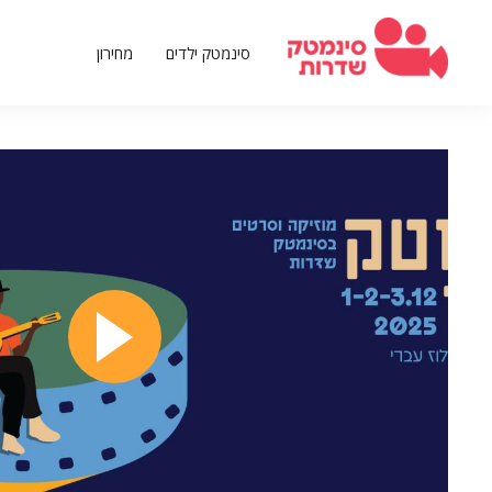
דילוג
לתוכן
סינמטק ילדים
מחירון
העיקרי