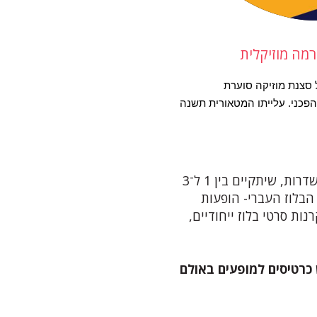
מה מוזיקלית
הסרט מתמקד בהגעתו של בוב דילן לניו יורק. השנה היא 1961 ומול סצנת מוזיקה סוערת 
ומתפתחת, נער מסתורי בן 19 ממינסוטה מגיע עם גיטרה וכישרון מהפכני. עלייתו המטאורית תשנה 
סינמטק שדרות גאה להציג את פסטיבל "בלוז בסינמטק" שדרות, שיתקיים בין 1 ל־3
קצב הבלוז העברי- הופעות
ות סרטי בלוז ייחודיים,
 כרטיסים למופעים באולם