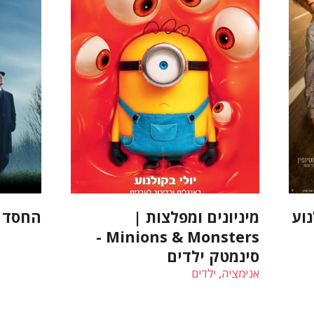
וע
מיניונים ומפלצות |
החסד | razia
Minions & Monsters -
סינמטק ילדים
אנימציה, ילדים