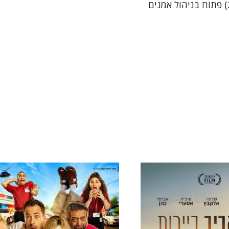
● ג'אם סשן מקומי ב"זה" (יום שלישי ה2.12 בשעה 23:00) פתוח בניהול אמנים