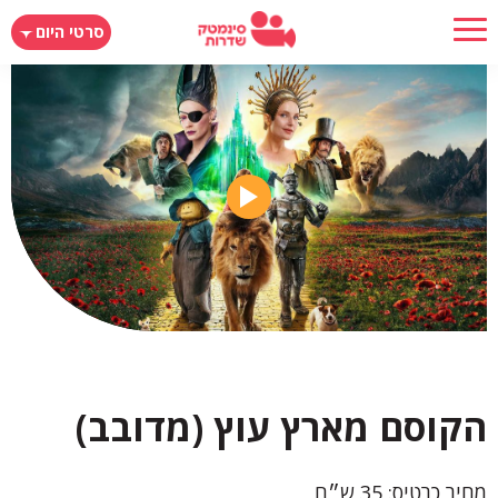
דילוג
סרטי היום
לתוכן
העיקרי
הקוסם מארץ עוץ (מדובב)
מחיר כרטיס: 35 ש״ח