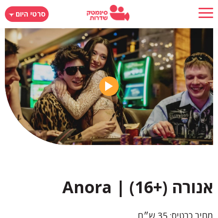
דילוג
סרטי היום
לתוכן
העיקרי
אנורה (+16) | Anora
מחיר כרטיס: 35 ש״ח