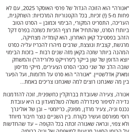
"אנורה" הוא הזוכה הגדול של פרסי האוסקר 2025, עם לא
פחות מ-5 (!) זכיות, בכל הקטגוריות המרכזיות: השחקנית,
העריכה, התסריט המקורי, הבימוי וכמובן – הסרט הטוב
ביותר! הסרט, שהתחיל את רצף הזכיות כשזכה בפרס דקל
הזהב בפסטיבל קאן האחרון, הוא קומדיה מצחיקה,
מרגשת, קצבית ונוצצת, שרבים מיהרו להכריז עליה כסרט
המהנה ביותר שזכה בקאן מזה שנים רבות – בזכות הבימוי
יוצא הדופן של שון בייקר ("פרוייקט פלורידה") והמשחק
שובה הלב של שני כוכבי הסרט הצעירים, מייקי מדיסון
ומארק אדלשטיין. "אנורה" הוא סרט על חלומות, ועל הפער
בין מה שאנחנו רוצים למה שאנחנו צריכים באמת…
אנורה, צעירה שעובדת בברוקלין כחשפנית, זוכה להזדמנות
נדירה לסיפור סינדרלה משלה כשלמועדון בו היא עובדת
נכנס וניה, צעיר מרדן, מפונק, כריזמטי – ובן של אוליגרך
רוסי מפורסם ועשיר כקורח. בין השניים נוצר חיבור מיוחד
ולא צפוי, ונראה שאנורה זכתה בכל הקופה – עד שהחדשות
על הרומן הסוער מגיעות למשפחה של וניה ברוסיה,